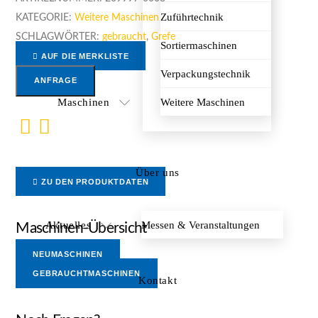
Zuführtechnik
KATEGORIE:
Weitere Maschinen
SCHLAGWÖRTER:
gebraucht
,
Grefe
Sortiermaschinen
AUF DIE MERKLISTE
Verpackungstechnik
ANFRAGE
Maschinen
Weitere Maschinen
Über uns
ZU DEN PRODUKTDATEN
Aktuelles
Messen & Veranstaltungen
Maschinen-Übersicht
NEUMASCHINEN
GEBRAUCHTMASCHINEN
Kontakt