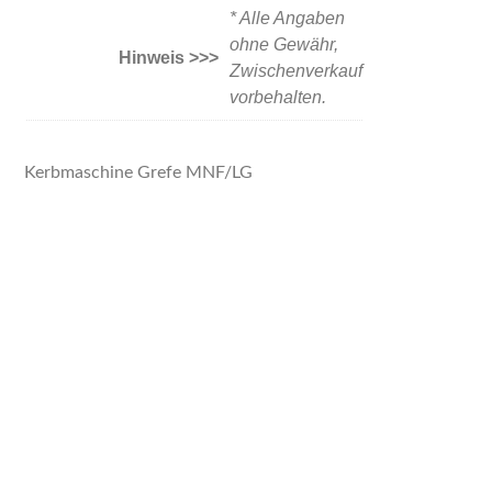
* Alle Angaben
ohne Gewähr,
Hinweis >>>
Zwischenverkauf
vorbehalten.
Kerbmaschine Grefe MNF/LG
DER
HEISSE D
VOR
RAHT
ORT
Tel
+49
In der
2761 8
Delle 10
37 37 8
D-
Fax
+49
57462
2761 8
Olpe –