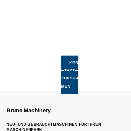
37 03 1
German
y
E-Mail
brune@
brune-
machine
ry.de
KON
TAKT
AUFNEH
MEN
Brune Machinery
NEU- UND GEBRAUCHTMASCHINEN FÜR IHREN
MASCHINENPARK