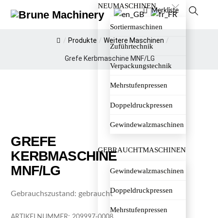
NEUMASCHINEN
Skip
Menu
Merkliste
to
Sortiermaschinen
Suche
content
/
Produkte
/
Weitere Maschinen
/
Zuführtechnik
Grefe Kerbmaschine MNF/LG
Verpackungstechnik
Mehrstufenpressen
Doppeldruckpressen
Gewindewalzmaschinen
GREFE
GEBRAUCHTMASCHINEN
KERBMASCHINE
MNF/LG
Gewindewalzmaschinen
Doppeldruckpressen
Gebrauchszustand: gebraucht
Mehrstufenpressen
ARTIKELNUMMER:
209997-0008