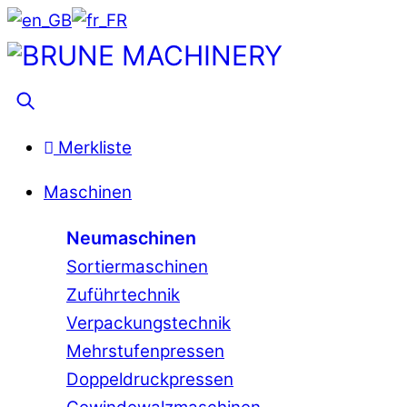
Skip
to
Menu
content
Suche
Merkliste
Maschinen
Neumaschinen
Sortiermaschinen
Zuführtechnik
Verpackungstechnik
Mehrstufenpressen
Doppeldruckpressen