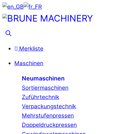
Skip
to
Menu
content
Suche
Merkliste
Maschinen
Neumaschinen
Sortiermaschinen
Zuführtechnik
Verpackungstechnik
Mehrstufenpressen
Doppeldruckpressen