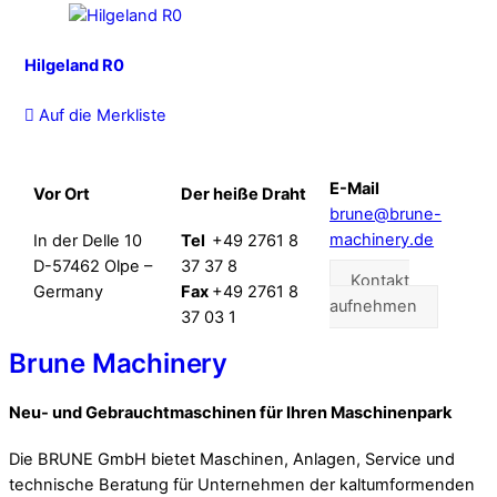
Hilgeland R0
Auf die Merkliste
E-Mail
Vor Ort
Der heiße Draht
brune@brune-
machinery.de
In der Delle 10
Tel
+49 2761 8
D-57462 Olpe –
37 37 8
Kontakt
Germany
Fax
+49 2761 8
aufnehmen
37 03 1
Brune Machinery
Neu- und Gebrauchtmaschinen für Ihren Maschinenpark
Die BRUNE GmbH bietet Maschinen, Anlagen, Service und
technische Beratung für Unternehmen der kaltumformenden