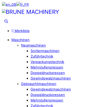
Skip
to
Menu
content
Suche
Merkliste
Maschinen
Neumaschinen
Sortiermaschinen
Zuführtechnik
Verpackungstechnik
Mehrstufenpressen
Doppeldruckpressen
Gewindewalzmaschinen
Gebrauchtmaschinen
Gewindewalzmaschinen
Doppeldruckpressen
Mehrstufenpressen
Zuführtechnik