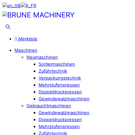
Skip
to
Menu
content
Suche
Merkliste
Maschinen
Neumaschinen
Sortiermaschinen
Zuführtechnik
Verpackungstechnik
Mehrstufenpressen
Doppeldruckpressen
Gewindewalzmaschinen
Gebrauchtmaschinen
Gewindewalzmaschinen
Doppeldruckpressen
Mehrstufenpressen
Zuführtechnik