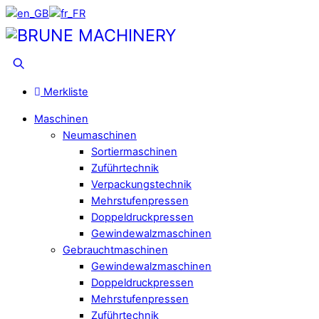
Skip
to
Menu
content
Suche
Merkliste
Maschinen
Neumaschinen
Sortiermaschinen
Zuführtechnik
Verpackungstechnik
Mehrstufenpressen
Doppeldruckpressen
Gewindewalzmaschinen
Gebrauchtmaschinen
Gewindewalzmaschinen
Doppeldruckpressen
Mehrstufenpressen
Zuführtechnik