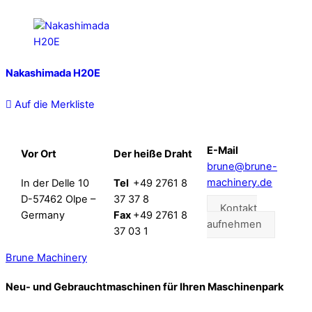
Nakashimada H20E
Auf die Merkliste
E-Mail
Vor Ort
Der heiße Draht
brune@brune-
machinery.de
In der Delle 10
Tel
+49 2761 8
D-57462 Olpe –
37 37 8
Kontakt
Germany
Fax
+49 2761 8
aufnehmen
37 03 1
Brune Machinery
Neu- und Gebrauchtmaschinen für Ihren Maschinenpark