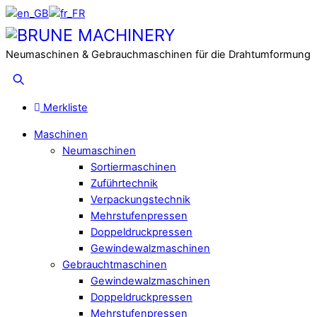
Skip
to
Menu
content
Neumaschinen & Gebrauchmaschinen für die Drahtumformung
Suche
Merkliste
Maschinen
Neumaschinen
Sortiermaschinen
Zuführtechnik
Verpackungstechnik
Mehrstufenpressen
Doppeldruckpressen
Gewindewalzmaschinen
Gebrauchtmaschinen
Gewindewalzmaschinen
Doppeldruckpressen
Mehrstufenpressen