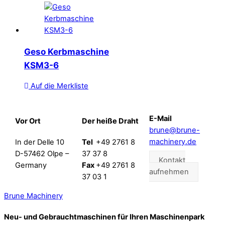
Geso Kerbmaschine
KSM3-6
Auf die Merkliste
E-Mail
Vor Ort
Der heiße Draht
brune@brune-
machinery.de
In der Delle 10
Tel
+49 2761 8
D-57462 Olpe –
37 37 8
Kontakt
Germany
Fax
+49 2761 8
aufnehmen
37 03 1
Brune Machinery
Neu- und Gebrauchtmaschinen für Ihren Maschinenpark