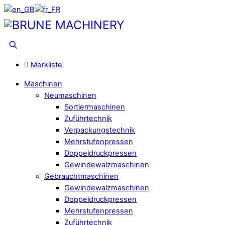
Skip
to
Menu
content
Suche
Merkliste
Maschinen
Neumaschinen
Sortiermaschinen
Zuführtechnik
Verpackungstechnik
Mehrstufenpressen
Doppeldruckpressen
Gewindewalzmaschinen
Gebrauchtmaschinen
Gewindewalzmaschinen
Doppeldruckpressen
Mehrstufenpressen
Zuführtechnik