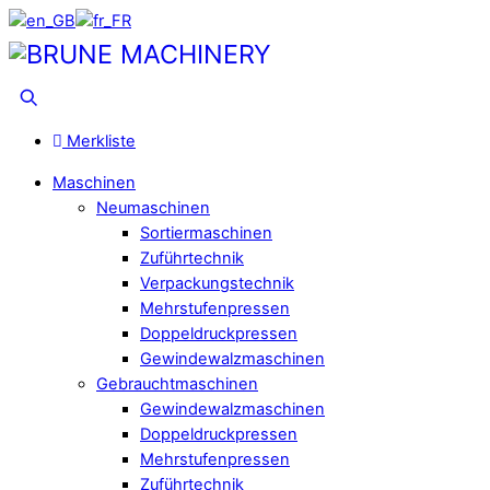
Skip
to
Menu
content
Suche
Merkliste
Maschinen
Neumaschinen
Sortiermaschinen
Zuführtechnik
Verpackungstechnik
Mehrstufenpressen
Doppeldruckpressen
Gewindewalzmaschinen
Gebrauchtmaschinen
Gewindewalzmaschinen
Doppeldruckpressen
Mehrstufenpressen
Zuführtechnik