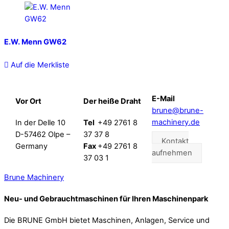
E.W. Menn GW62
Auf die Merkliste
E-Mail
Vor Ort
Der heiße Draht
brune@brune-
machinery.de
In der Delle 10
Tel
+49 2761 8
D-57462 Olpe –
37 37 8
Kontakt
Germany
Fax
+49 2761 8
aufnehmen
37 03 1
Brune Machinery
Neu- und Gebrauchtmaschinen für Ihren Maschinenpark
Die BRUNE GmbH bietet Maschinen, Anlagen, Service und